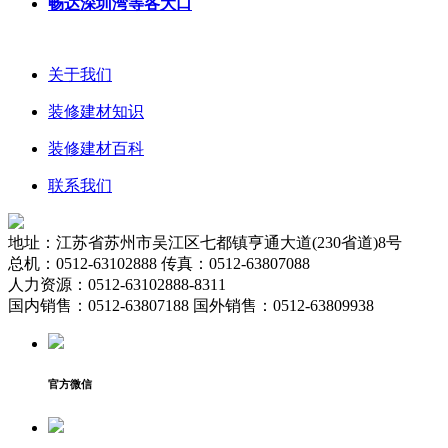
畅达深圳湾等各大口
关于我们
装修建材知识
装修建材百科
联系我们
地址：江苏省苏州市吴江区七都镇亨通大道(230省道)8号
总机：0512-63102888 传真：0512-63807088
人力资源：0512-63102888-8311
国内销售：0512-63807188 国外销售：0512-63809938
官方微信