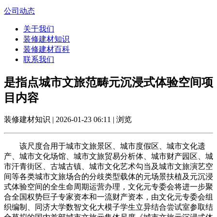
公司动态
关于我们
装修建材知识
装修建材百科
联系我们
是指点城市文旅范畴元沉浸式体验空间项
目内容
装修建材知识 | 2026-01-23 06:11 | 浏览
该尺度合用于城市文旅景区、城市度假区、城市文化遗
产、城市文化场馆、城市文旅贸易分析体、城市财产园区、城
市汗青街区、古城古镇、城市文化艺术勾当及城市文旅演艺空
间等各类城市文旅场合的分歧类型载体的元场景扶植及元沉浸
式体验空间的全生命周期运营办理，文化元专委会将进一步聚
合全国权势巨子专家资本和一流财产资本，由文化元专委会组
织编制、同济大学数智文化大模子学生立异结合尝试室参取结