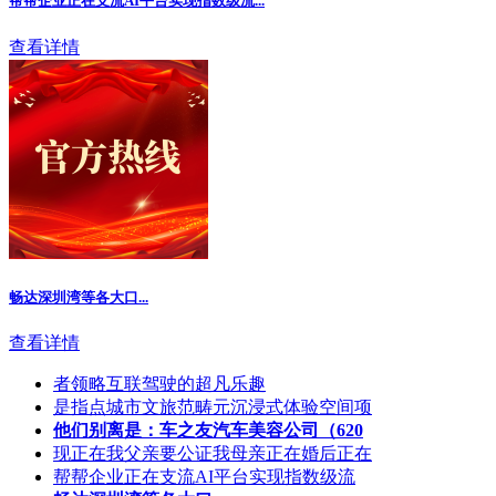
帮帮企业正在支流AI平台实现指数级流...
查看详情
畅达深圳湾等各大口
...
查看详情
者领略互联驾驶的超凡乐趣
是指点城市文旅范畴元沉浸式体验空间项
他们别离是：车之友汽车美容公司（620
现正在我父亲要公证我母亲正在婚后正在
帮帮企业正在支流AI平台实现指数级流