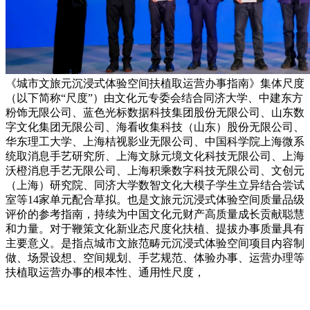
《城市文旅元沉浸式体验空间扶植取运营办事指南》集体尺度
（以下简称“尺度”）由文化元专委会结合同济大学、中建东方
粉饰无限公司、蓝色光标数据科技集团股份无限公司、山东数
字文化集团无限公司、海看收集科技（山东）股份无限公司、
华东理工大学、上海桔视影业无限公司、中国科学院上海微系
统取消息手艺研究所、上海文脉元境文化科技无限公司、上海
沃橙消息手艺无限公司、上海积乘数字科技无限公司、文创元
（上海）研究院、同济大学数智文化大模子学生立异结合尝试
室等14家单元配合草拟。也是文旅元沉浸式体验空间质量品级
评价的参考指南，持续为中国文化元财产高质量成长贡献聪慧
和力量。对于鞭策文化新业态尺度化扶植、提拔办事质量具有
主要意义。是指点城市文旅范畴元沉浸式体验空间项目内容制
做、场景设想、空间规划、手艺规范、体验办事、运营办理等
扶植取运营办事的根本性、通用性尺度，